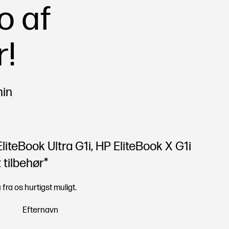
o af
r!
min
iteBook Ultra G1i, HP EliteBook X G1i
 tilbehør*
fra os hurtigst muligt.
Efternavn