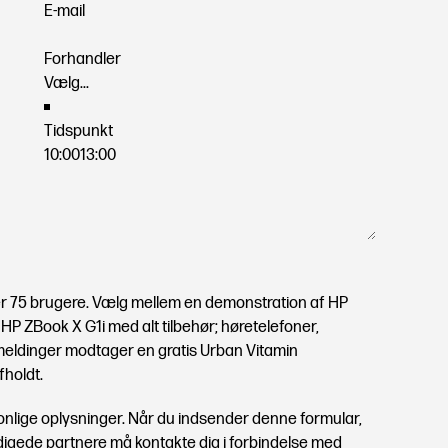
E-mail
Forhandler
Tidspunkt
10:00
13:00
r 75 brugere. Vælg mellem en demonstration af HP
r HP ZBook X G1i med alt tilbehør; høretelefoner,
ilmeldinger modtager en gratis Urban Vitamin
holdt.
onlige oplysninger. Når du indsender denne formular,
ndigede partnere må kontakte dig i forbindelse med