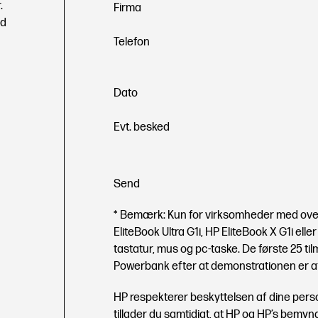
.
Firma
ed
Telefon
Dato
Evt. besked
Send
* Bemærk: Kun for virksomheder med ove
EliteBook Ultra G1i, HP EliteBook X G1i elle
tastatur, mus og pc-taske. De første 25 t
Powerbank efter at demonstrationen er af
HP respekterer beskyttelsen af dine pers
tillader du samtidigt, at HP og HP’s bemy