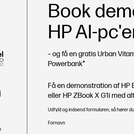
Book dem
HP AI-pc'e
– og få en gratis Urban Vita
Powerbank*
Få en demonstration af HP El
n
eller HP ZBook X G1i med alt
Udfyld og indsend formularen, så hører du 
Section
Fornavn
e