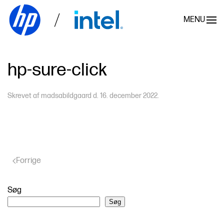
MENU
Skip to main content
hp-sure-click
Skrevet af
madsabildgaard
d.
16. december 2022
.
Forrige
Søg
Søg