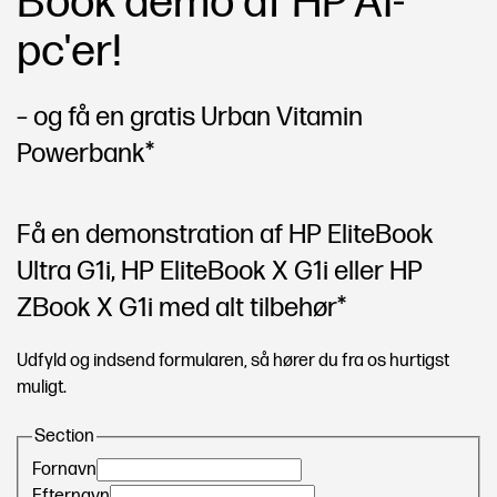
Book demo af HP AI-
pc'er!
– og få en gratis Urban Vitamin
Powerbank*
Få en demonstration af HP EliteBook
Ultra G1i, HP EliteBook X G1i eller HP
ZBook X G1i med alt tilbehør*
Udfyld og indsend formularen, så hører du fra os hurtigst
muligt.
Section
Fornavn
Efternavn