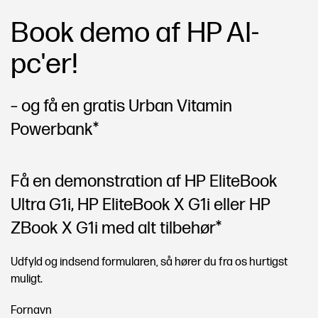
Book demo af HP AI-
pc'er!
– og få en gratis Urban Vitamin
Powerbank*
Få en demonstration af HP EliteBook
Ultra G1i, HP EliteBook X G1i eller HP
ZBook X G1i med alt tilbehør*
Udfyld og indsend formularen, så hører du fra os hurtigst
muligt.
Section
Fornavn