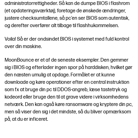
administratorrettigheder. Så kan de dumpe BIOS i flashrom
(et opdateringsværktøj), foretage de ønskede ændringer,
justere checksumtallene, så pc’en ser BIOS som autentisk,
og derefter overfører alt tilbage til flashhukommelsen.
Voila! Så er der ondsindet BIOS i systemet med fuld kontrol
over din maskine.
MoonBounce er et af de seneste eksempler. Den gemmer
sig i BIOS og efterlader ingen spor på harddisken, hvilket gør
den næsten umulig at opdage. Formålet er at kunne
downloade og køre operationer efter en central instruktion
som fx at bruge din pc til DDOS-angreb, læse tastetryk og
kodeord eller bruge den til at grave videre i virksomhedens
netværk. Den kan også køre ransomware og kryptere din pc,
men så viser den sig i det mindste, så du bliver opmærksom
på, at du er inficeret.