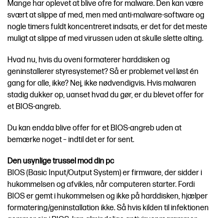
Mange har oplevet at blive ofre for malware. Den kan være
svært at slippe af med, men med anti-malware-software og
nogle timers fuldt koncentreret indsats, er det for det meste
muligt at slippe af med virussen uden at skulle slette alting.
Hvad nu, hvis du oveni formaterer harddisken og
geninstallerer styresystemet? Så er problemet vel løst én
gang for alle, ikke? Nej, ikke nødvendigvis. Hvis malwaren
stadig dukker op, uanset hvad du gør, er du blevet offer for
et BIOS-angreb.
Du kan endda blive offer for et BIOS-angreb uden at
bemærke noget – indtil det er for sent.
Den usynlige trussel mod din pc
BIOS (Basic Input/Output System) er firmware, der sidder i
hukommelsen og afvikles, når computeren starter. Fordi
BIOS er gemt i hukommelsen og ikke på harddisken, hjælper
formatering/geninstallation ikke. Så hvis kilden til infektionen